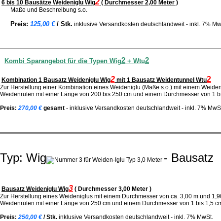
2
6 bis 10 Bausätze Weideniglu Wig
( Durchmesser 2,00 Meter )
Maße und Beschreibung s.o.
Preis:
125,00 €
/ Stk.
inklusive Versandkosten
deutschlandweit - inkl. 7% Mw
2
2
Kombi Sparangebot für die Typen Wig
+ Wtu
2
2
Kombination 1 Bausatz Weideniglu Wig
mit 1 Bausatz Weidentunnel Wtu
Zur Herstellung einer Kombination eines Weideniglu (Maße s.o.) mit einem Weide
Weidenruten mit einer Länge von 200 bis 250 cm und einem Durchmesser von 1 bis
Preis:
270,00 €
gesamt
-
inklusive Versandkosten
deutschlandweit - inkl. 7% MwS
Typ: Wig
- Bausatz
3
Bausatz Weideniglu
Wig
( Durchmesser 3,00 Meter )
Zur Herstellung eines Weideniglus mit einem Durchmesser von ca. 3,00 m und 1,
Weidenruten mit einer Länge von 250 cm und einem Durchmesser von 1 bis 1,5 cm 
Preis:
250,00 €
/ Stk.
inklusive Versandkosten deutschlandweit
- inkl. 7% MwSt.