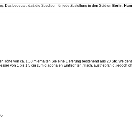
. Das bedeutet, daß die Spedition für jede Zustellung in den Städten
Berlin
,
Ham
er Höhe von ca. 1,50 m erhalten Sie eine Lieferung bestehend aus 20 Stk. Weide
sser von 1 bis 1,5 cm zum diagonalen Einflechten, frisch,
austriebfähig
, jedoch o
St.