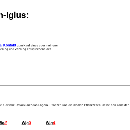
-Iglus:
 / Kontakt
zum Kauf eines oder mehrerer
ieferung und Zahlung entsprechend der
re nützliche Details über das Lagern, Pflanzen und die idealen Pflanzzeiten, sowie den korrekten
2
3
4
ig
Wig
Wig