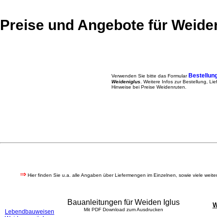
Preise und Angebote für Weiden
Bestellung
Verwenden Sie bitte das Formular
Weideniglus
. Weitere Infos zur Bestellung, L
Hinweise bei Preise Weidenruten.
⇒
Hier finden Sie u.a. alle Angaben über Liefermengen im Einzelnen, sowie viele weite
Bauanleitungen für Weiden Iglus
W
Mit PDF Download zum Ausdrucken
Lebendbauweisen