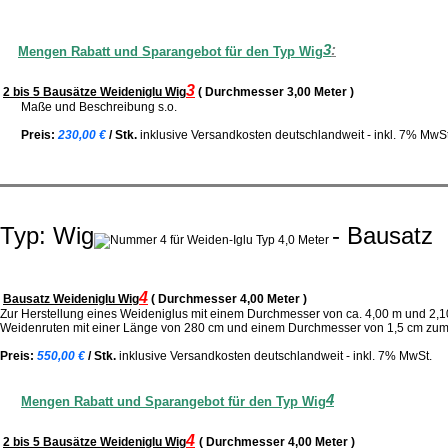
3
:
Mengen Rabatt und Sparangebot für den Typ Wig
3
2 bis 5 Bausätze Weidenigl
u
Wig
( Durchmesser 3,00 Meter )
Maße und Beschreibung s.o.
Preis:
230,00 €
/ Stk.
inklusive Versandkosten deutschlandweit
- inkl. 7% MwSt
Typ: Wig
- Bausatz
4
Bausatz Weideniglu
Wig
( Durchmesser 4,00 Meter )
Zur Herstellung eines Weideniglus mit einem Durchmesser von ca. 4,00 m und 2,
Weidenruten mit einer Länge von 280 cm und einem Durchmesser von 1,5 cm zum di
Preis:
550,00 €
/ Stk.
inklusive Versandkosten deutschlandweit
- inkl. 7% MwSt.
4
Mengen Rabatt und Sparangebot für den Typ Wig
4
2 bis 5 Bausätze Weideni
glu
Wig
( Durchmesser 4,00 Meter )