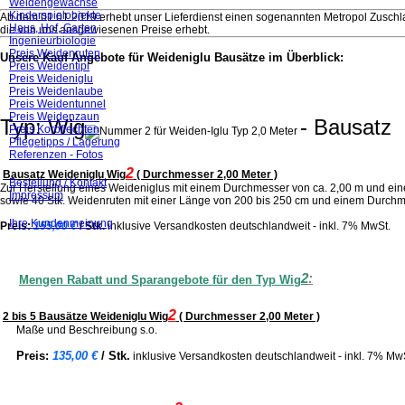
Weidengewächse
Kinderspielobjekte
Ab dem 01.01.2019 erhebt unser Lieferdienst einen sogenannten Metropol Zuschlag
Haus, Hof, Garten
die von uns ausgewiesenen Preise erhebt.
Ingenieurbiologie
Preis Weidenruten
Unsere Kauf Angebote für Weideniglu Bausätze im Überblick:
Preis Weidentipi
Preis Weideniglu
Preis Weidenlaube
Preis Weidentunnel
Preis Weidenzaun
Typ: Wig
- Bausatz
Preis Korbflechten
Pflegetipps / Lagerung
Referenzen - Fotos
2
Bausatz Weideniglu Wig
( Durchmesser 2,00 Meter )
Bestellung / Kontakt
Zur Herstellung eines Weideniglus mit einem Durchmesser von ca. 2,00 m und ein
Impressum
sowie 40 Stk. Weidenruten mit einer Länge von 200 bis 250 cm und einem Durchme
Ihre Kundenmeinung
Preis:
155,00 €
/ Stk.
inklusive Versandkosten
deutschlandweit - inkl. 7% MwSt.
2
:
Mengen Rabatt und Sparangebote für den Typ Wig
2
2 bis 5 Bausätze Weideniglu Wig
( Durchmesser 2,00 Meter )
Maße und Beschreibung s.o.
Preis:
135,00 €
/ Stk.
inklusive Versandkosten
deutschlandweit - inkl. 7% Mw